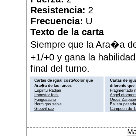
Resistencia:
2
Frecuencia:
U
Texto de la carta
Siempre que la Ara�a de 
+1/+0 y gana la habilida
final del turno.
Cartas de igual coste/color que
Cartas de igua
Ara�a de las raices
diferente que
Espiritu Radjan
Fragmentado 
Impostor feral
Angel atormen
Fungosaurio
Orcos Zarpabr
Hormigas sable
Balista pesad
Greevil raiz
Campeon de T
Ma