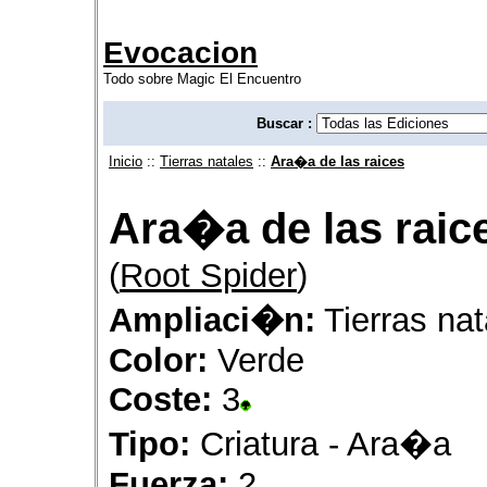
Evocacion
Todo sobre Magic El Encuentro
Buscar :
Inicio
::
Tierras natales
::
Ara�a de las raices
Ara�a de las raic
(
Root Spider
)
Ampliaci�n:
Tierras nat
Color:
Verde
Coste:
3
Tipo:
Criatura - Ara�a
Fuerza:
2