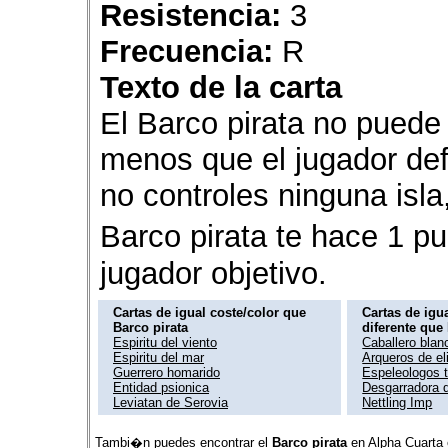
Resistencia:
3
Frecuencia:
R
Texto de la carta
El Barco pirata no puede
menos que el jugador def
no controles ninguna isla,
Barco pirata te hace 1 pu
jugador objetivo.
Cartas de igual coste/color que
Cartas de igua
Barco pirata
diferente que
Espiritu del viento
Caballero blan
Espiritu del mar
Arqueros de el
Guerrero homarido
Espeleologos 
Entidad psionica
Desgarradora d
Leviatan de Serovia
Nettling Imp
Tambi�n puedes encontrar el
Barco pirata
en
Alpha
Cuarta 