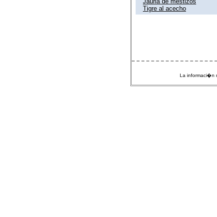
Jauria de mestizos
Tigre al acecho
La informaci�n m