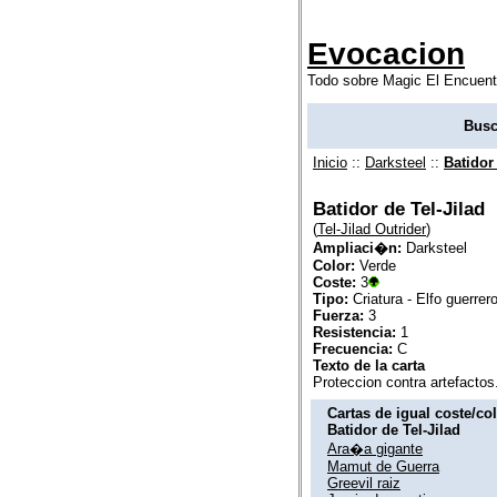
Evocacion
Todo sobre Magic El Encuent
Busc
Inicio
::
Darksteel
::
Batidor 
Batidor de Tel-Jilad
(
Tel-Jilad Outrider
)
Ampliaci�n:
Darksteel
Color:
Verde
Coste:
3
Tipo:
Criatura - Elfo guerrer
Fuerza:
3
Resistencia:
1
Frecuencia:
C
Texto de la carta
Proteccion contra artefactos
Cartas de igual coste/co
Batidor de Tel-Jilad
Ara�a gigante
Mamut de Guerra
Greevil raiz