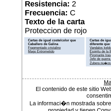
Resistencia:
2
Frecuencia:
C
Texto de la carta
Proteccion de rojo
Cartas de igual coste/color que
Cartas de igua
Caballero de Galina
diferente que
Fragmentado cristalino
Vandalos keld
Mago Entrometido
Espiritu de la 
Piromante tra
Jefe de guerra
Zubera pu�os
Ma
El contenido de este sitio We
consentim
La informaci�n mostrada sobre 
propiedad y tienen Copyr