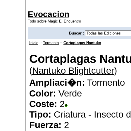
Evocacion
Todo sobre Magic El Encuentro
Buscar :
Inicio
::
Tormento
::
Cortaplagas Nantuko
Cortaplagas Nant
(
Nantuko Blightcutter
)
Ampliaci�n:
Tormento
Color:
Verde
Coste:
2
Tipo:
Criatura - Insecto d
Fuerza:
2