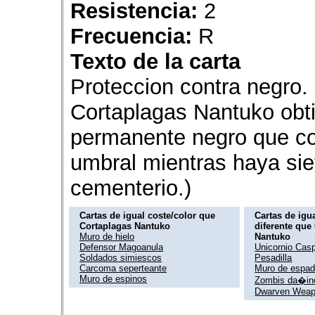
Resistencia:
2
Frecuencia:
R
Texto de la carta
Proteccion contra negro. 
Cortaplagas Nantuko obt
permanente negro que con
umbral mientras haya sie
cementerio.)
Cartas de igual coste/color que
Cartas de igua
Cortaplagas Nantuko
diferente que
Muro de hielo
Nantuko
Defensor Magoanula
Unicornio Cas
Soldados simiescos
Pesadilla
Carcoma seperteante
Muro de espa
Muro de espinos
Zombis da�in
Dwarven Weap