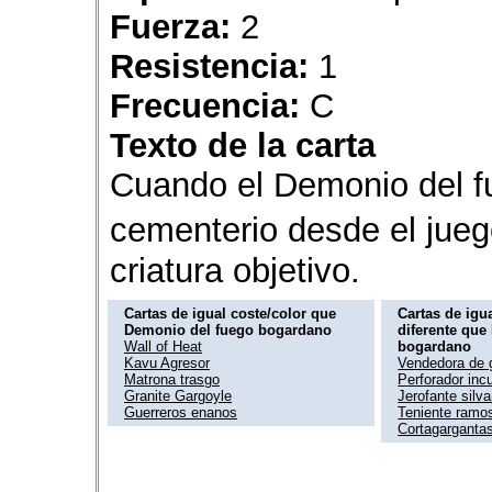
Fuerza:
2
Resistencia:
1
Frecuencia:
C
Texto de la carta
Cuando el Demonio del f
cementerio desde el jue
criatura objetivo.
Cartas de igual coste/color que
Cartas de igua
Demonio del fuego bogardano
diferente que
Wall of Heat
bogardano
Kavu Agresor
Vendedora de 
Matrona trasgo
Perforador inc
Granite Gargoyle
Jerofante silv
Guerreros enanos
Teniente ramo
Cortagarganta