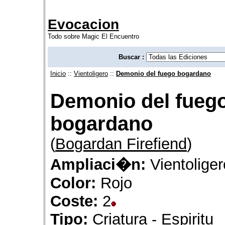
Evocacion
Todo sobre Magic El Encuentro
Buscar :
Inicio
::
Vientoligero
::
Demonio del fuego bogardano
Demonio del fueg
bogardano
(
Bogardan Firefiend
)
Ampliaci�n:
Vientoliger
Color:
Rojo
Coste:
2
Tipo:
Criatura - Espiritu