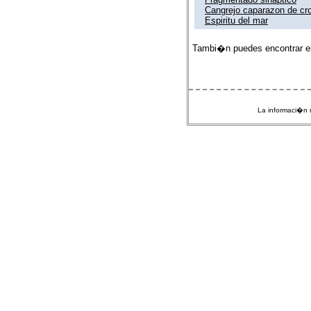
Cangrejo caparazon de c
Espiritu del mar
Tambi�n puedes encontrar e
La informaci�n m