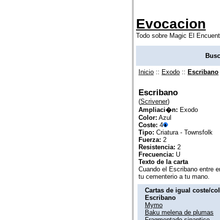
Evocacion
Todo sobre Magic El Encuent
Busc
Inicio
::
Exodo
::
Escribano
Escribano
(
Scrivener
)
Ampliaci�n:
Exodo
Color:
Azul
Coste:
4
Tipo:
Criatura - Townsfolk
Fuerza:
2
Resistencia:
2
Frecuencia:
U
Texto de la carta
Cuando el Escribano entre en
tu cementerio a tu mano.
Cartas de igual coste/co
Escribano
Mymo
Baku melena de plumas
Fragmentado sinaptico