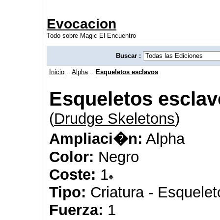
Evocacion
Todo sobre Magic El Encuentro
Buscar :
Inicio
::
Alpha
::
Esqueletos esclavos
Esqueletos escla
(
Drudge Skeletons
)
Ampliaci�n:
Alpha
Color:
Negro
Coste:
1
Tipo:
Criatura - Esquelet
Fuerza:
1