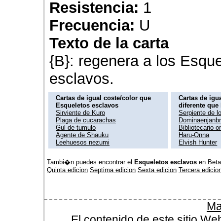
Resistencia:
1
Frecuencia:
U
Texto de la carta
{B}: regenera a los Esqu
esclavos.
Cartas de igual coste/color que
Cartas de igua
Esqueletos esclavos
diferente que
Sirviente de Kuro
Serpiente de l
Plaga de cucarachas
Dominaenjanb
Gul de tumulo
Bibliotecario o
Agente de Shauku
Haru-Onna
Leehuesos nezumi
Elvish Hunter
Tambi�n puedes encontrar el
Esqueletos esclavos
en
Beta
Quinta edicion
Septima edicion
Sexta edicion
Tercera edicio
Ma
El contenido de este sitio We