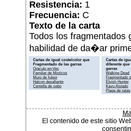
Resistencia:
1
Frecuencia:
C
Texto de la carta
Todos los fragmentados 
habilidad de da�ar prime
Cartas de igual coste/color que
Cartas de igua
Fragmentado de las garras
diferente que
Oraculo en-Vec
garras
Familiar de Misticos
Walking Dead
Muro de fulgor
Fragmentado 
Halcon desafiante
Elvish Hunter
Centella de sebo
Kavu Aislado
Plaga de ratas
Ma
El contenido de este sitio We
consentim