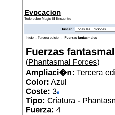
Evocacion
Todo sobre Magic El Encuentro
Buscar :
Inicio
::
Tercera edicion
::
Fuerzas fantasmales
Fuerzas fantasma
(
Phantasmal Forces
)
Ampliaci�n:
Tercera ed
Color:
Azul
Coste:
3
Tipo:
Criatura - Phantas
Fuerza:
4