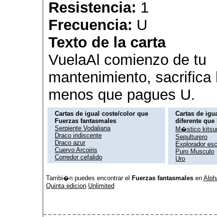
Resistencia:
1
Frecuencia:
U
Texto de la carta
VuelaAl comienzo de tu
mantenimiento, sacrifica
menos que pagues U.
Cartas de igual coste/color que
Cartas de igua
Fuerzas fantasmales
diferente que
Serpiente Vodaliana
M�stico kitsu
Draco iridiscente
Sepulturero
Draco azur
Explorador es
Cuervo Arcoiris
Puro Musculo
Corredor cefalido
Uro
Tambi�n puedes encontrar el
Fuerzas fantasmales
en
Alph
Quinta edicion
Unlimited