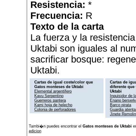
Resistencia:
*
Frecuencia:
R
Texto de la carta
La fuerza y la resistenc
Uktabi son iguales al nu
sacrificar bosque: regen
Uktabi.
Cartas de igual coste/color que
Cartas de igua
Gatos monteses de Uktabi
diferente que
Elemental argentifero
Uktabi
Kavu Serpentino
Inquisidor de 
Guerreros pantera
Enano berserk
Kami hoja de helecho
Barco pirata
Colonia de perforadores
Guardia atenta 
Jinete Remoli
Tambi�n puedes encontrar el
Gatos monteses de Uktabi
e
edicion