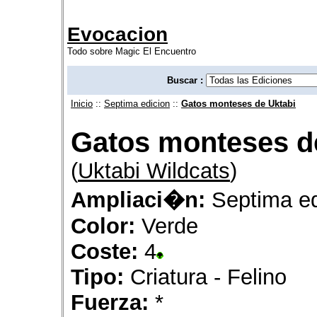
Evocacion
Todo sobre Magic El Encuentro
Buscar :
Inicio
::
Septima edicion
::
Gatos monteses de Uktabi
Gatos monteses d
(
Uktabi Wildcats
)
Ampliaci�n:
Septima ed
Color:
Verde
Coste:
4
Tipo:
Criatura - Felino
Fuerza:
*