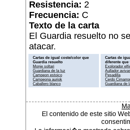
Resistencia:
2
Frecuencia:
C
Texto de la carta
El Guardia resuelto no se
atacar.
Cartas de igual coste/color que
Cartas de igua
Guardia resuelto
diferente que
Monje soltari
Explorador elfi
Guardiana de la luz
Aullador aviva
Campeon estoico
Pesadilla
Campeona auriok
Cerdo Cimarro
Caballero blanco
Guardiana de l
Ma
El contenido de este sitio We
consentim