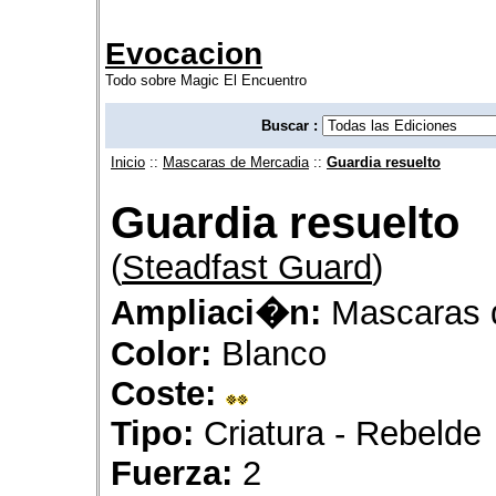
Evocacion
Todo sobre Magic El Encuentro
Buscar :
Inicio
::
Mascaras de Mercadia
::
Guardia resuelto
Guardia resuelto
(
Steadfast Guard
)
Ampliaci�n:
Mascaras 
Color:
Blanco
Coste:
Tipo:
Criatura - Rebelde
Fuerza:
2