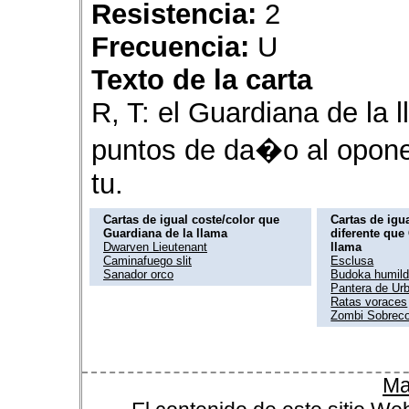
Resistencia:
2
Frecuencia:
U
Texto de la carta
R, T: el Guardiana de la 
puntos de da�o al opone
tu.
Cartas de igual coste/color que
Cartas de igua
Guardiana de la llama
diferente que
Dwarven Lieutenant
llama
Caminafuego slit
Esclusa
Sanador orco
Budoka humil
Pantera de Ur
Ratas voraces
Zombi Sobreco
Ma