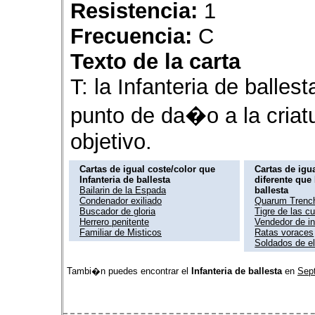
Resistencia:
1
Frecuencia:
C
Texto de la carta
T: la Infanteria de balles
punto de da�o a la criat
objetivo.
Cartas de igual coste/color que
Cartas de igua
Infanteria de ballesta
diferente que 
Bailarin de la Espada
ballesta
Condenador exiliado
Quarum Tren
Buscador de gloria
Tigre de las c
Herrero penitente
Vendedor de i
Familiar de Misticos
Ratas voraces
Soldados de el
Tambi�n puedes encontrar el
Infanteria de ballesta
en
Sept