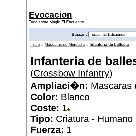
Evocacion
Todo sobre Magic El Encuentro
Buscar :
Inicio
::
Mascaras de Mercadia
::
Infanteria de ballesta
Infanteria de balle
(
Crossbow Infantry
)
Ampliaci�n:
Mascaras 
Color:
Blanco
Coste:
1
Tipo:
Criatura - Humano 
Fuerza:
1