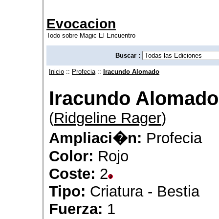
Evocacion
Todo sobre Magic El Encuentro
Buscar :
Inicio
::
Profecia
::
Iracundo Alomado
Iracundo Alomado
(
Ridgeline Rager
)
Ampliaci�n:
Profecia
Color:
Rojo
Coste:
2
Tipo:
Criatura - Bestia
Fuerza:
1