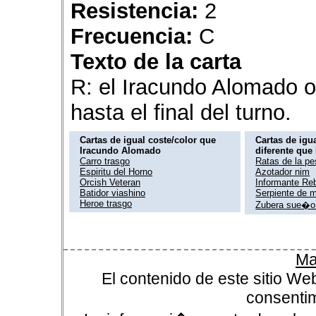
Resistencia:
2
Frecuencia:
C
Texto de la carta
R: el Iracundo Alomado o
hasta el final del turno.
Cartas de igual coste/color que
Cartas de igua
Iracundo Alomado
diferente qu
Carro trasgo
Ratas de la pe
Espiritu del Horno
Azotador nim
Orcish Veteran
Informante Re
Batidor viashino
Serpiente de 
Heroe trasgo
Zubera sue�o 
Ma
El contenido de este sitio We
consentim