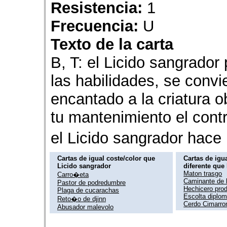
Resistencia:
1
Frecuencia:
U
Texto de la carta
B, T: el Licido sangrador
las habilidades, se convi
encantado a la criatura o
tu mantenimiento el contr
el Licido sangrador hac
Cartas de igual coste/color que
Cartas de igua
Licido sangrador
diferente que
Maton trasgo
Carro�eta
Caminante de l
Pastor de podredumbre
Hechicero prod
Plaga de cucarachas
Escolta diplom
Reto�o de djinn
Cerdo Cimarro
Abusador malevolo