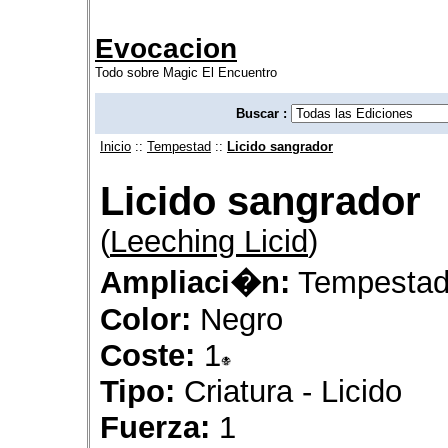
Evocacion
Todo sobre Magic El Encuentro
Buscar :
Inicio
::
Tempestad
::
Licido sangrador
Licido sangrador
(
Leeching Licid
)
Ampliaci�n:
Tempesta
Color:
Negro
Coste:
1
Tipo:
Criatura - Licido
Fuerza:
1