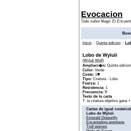
Evocacion
Todo sobre Magic El Encuent
Busc
Inicio
::
Quinta edicion
::
Lo
Lobo de Wyluli
(
Wyluli Wolf
)
Ampliaci�n:
Quinta edicio
Color:
Verde
Coste:
1
Tipo:
Criatura - Lobo
Fuerza:
1
Resistencia:
1
Frecuencia:
R
Texto de la carta
T: la criatura objetivo gana +
Cartas de igual coste/co
Lobo de Wyluli
Emerald Dragonfly
Encantadora argotiana
Troll pigmeo
Hada de Sauce