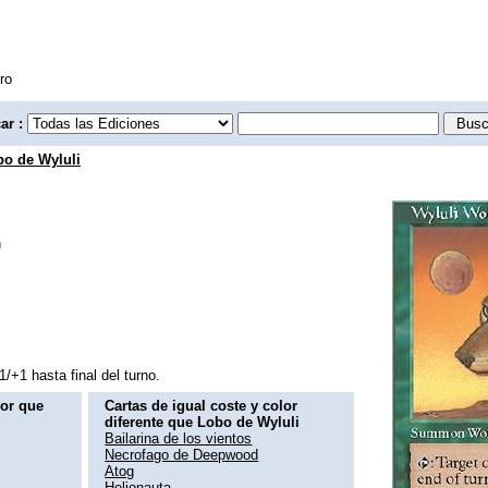
ro
ar :
bo de Wyluli
n
1/+1 hasta final del turno.
lor que
Cartas de igual coste y color
diferente que Lobo de Wyluli
Bailarina de los vientos
Necrofago de Deepwood
Atog
Helionauta