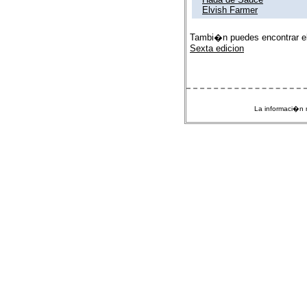
Elvish Farmer
Tambi�n puedes encontrar e
Sexta edicion
La informaci�n m