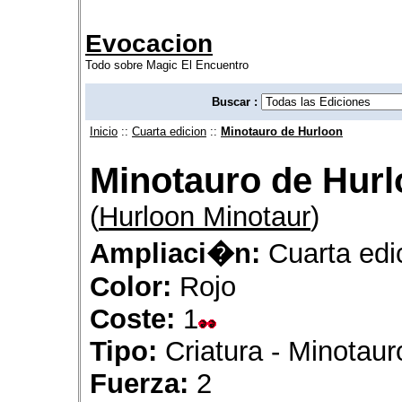
Evocacion
Todo sobre Magic El Encuentro
Buscar :
Inicio
::
Cuarta edicion
::
Minotauro de Hurloon
Minotauro de Hur
(
Hurloon Minotaur
)
Ampliaci�n:
Cuarta edi
Color:
Rojo
Coste:
1
Tipo:
Criatura - Minotaur
Fuerza:
2