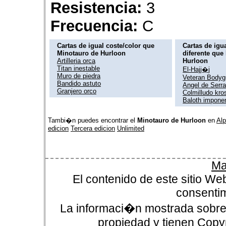
Resistencia:
3
Frecuencia:
C
Cartas de igual coste/color que
Cartas de igua
Minotauro de Hurloon
diferente que
Artilleria orca
Hurloon
Titan inestable
El-Hajj�j
Muro de piedra
Veteran Bodyg
Bandido astuto
Angel de Serr
Granjero orco
Colmilludo kro
Baloth impone
Tambi�n puedes encontrar el
Minotauro de Hurloon
en
Al
edicion
Tercera edicion
Unlimited
Ma
El contenido de este sitio We
consentim
La informaci�n mostrada sobre 
propiedad y tienen Copyr