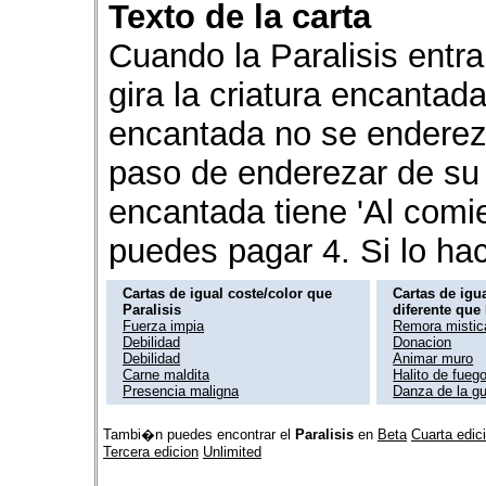
Texto de la carta
Cuando la Paralisis entra
gira la criatura encantada
encantada no se enderez
paso de enderezar de su 
encantada tiene 'Al comi
puedes pagar 4. Si lo ha
Cartas de igual coste/color que
Cartas de igua
Paralisis
diferente que 
Fuerza impia
Remora mistic
Debilidad
Donacion
Debilidad
Animar muro
Carne maldita
Halito de fueg
Presencia maligna
Danza de la gu
Tambi�n puedes encontrar el
Paralisis
en
Beta
Cuarta edic
Tercera edicion
Unlimited