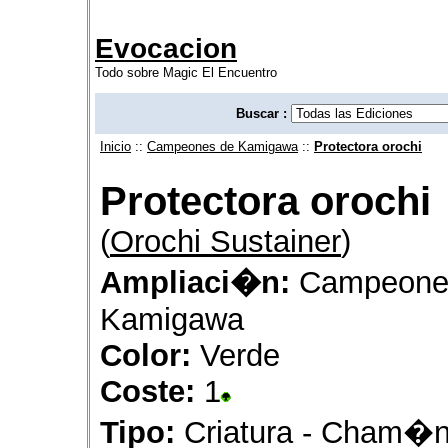
Evocacion
Todo sobre Magic El Encuentro
Buscar :
Inicio
::
Campeones de Kamigawa
::
Protectora orochi
Protectora orochi
(
Orochi Sustainer
)
Ampliaci�n:
Campeone
Kamigawa
Color:
Verde
Coste:
1
Tipo:
Criatura - Cham�