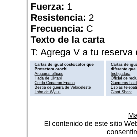
Fuerza:
1
Resistencia:
2
Frecuencia:
C
Texto de la carta
T: Agrega V a tu reserv
Cartas de igual coste/color que
Cartas de igua
Protectora orochi
diferente que
Arqueros elficos
Instigadora
Hada de Uktabi
Oficial de recl
Cerdo Cimarron Enano
Guerreros bal
Bestia de guerra de Veloceleste
Espias telepat
Lobo de Wyluli
Giant Shark
Ma
El contenido de este sitio We
consentim