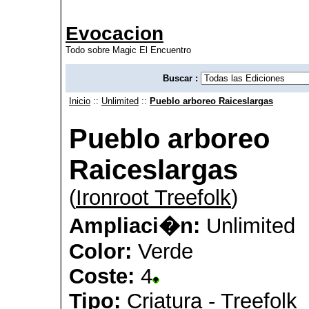
Evocacion
Todo sobre Magic El Encuentro
Buscar :
Inicio
::
Unlimited
::
Pueblo arboreo Raiceslargas
Pueblo arboreo
Raiceslargas
(
Ironroot Treefolk
)
Ampliaci�n:
Unlimited
Color:
Verde
Coste:
4
Tipo:
Criatura - Treefolk