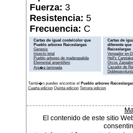
Fuerza:
3
Resistencia:
5
Frecuencia:
C
Cartas de igual coste/color que
Cartas de igua
Pueblo arboreo Raiceslargas
diferente que
Genesis
Raiceslargas
Insecto letal
Vengador en-D
Pueblo arboreo de maderapalida
Hell's Caretake
Elemental argentifero
Orcos Zarpabr
Cazador de R
Ara�a laminada
Doblegavolunt
Tambi�n puedes encontrar el
Pueblo arboreo Raiceslarga
Cuarta edicion
Quinta edicion
Tercera edicion
Ma
El contenido de este sitio We
consentim