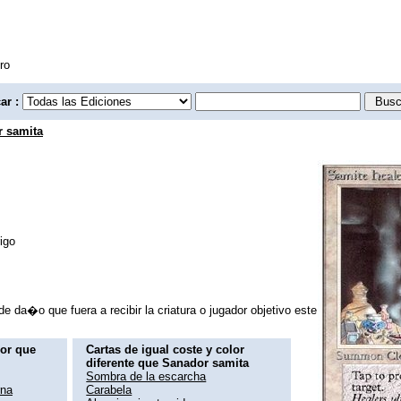
ro
ar :
 samita
igo
de da�o que fuera a recibir la criatura o jugador objetivo este
lor que
Cartas de igual coste y color
diferente que Sanador samita
Sombra de la escarcha
rna
Carabela