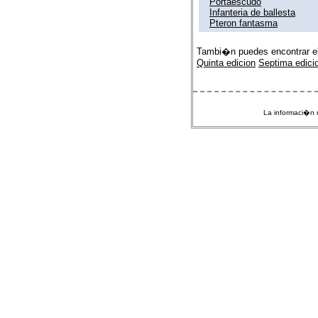
Portaescudo
Infanteria de ballesta
Pteron fantasma
Tambi�n puedes encontrar e
Quinta edicion
Septima edici
La informaci�n m