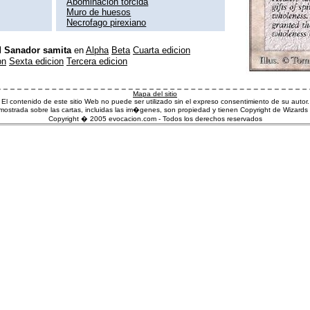
Abominacion torcida
Muro de huesos
Necrofago pirexiano
l
Sanador samita
en
Alpha
Beta
Cuarta edicion
on
Sexta edicion
Tercera edicion
Mapa del sitio
El contenido de este sitio Web no puede ser utilizado sin el expreso consentimiento de su autor.
ostrada sobre las cartas, incluidas las im�genes, son propiedad y tienen Copyright de Wizards 
Copyright � 2005 evocacion.com - Todos los derechos reservados