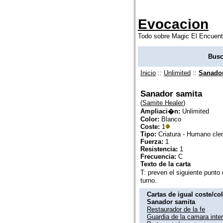
Evocacion
Todo sobre Magic El Encuent
Busc
Inicio
::
Unlimited
::
Sanador
Sanador samita
(
Samite Healer
)
Ampliaci�n:
Unlimited
Color:
Blanco
Coste:
1
Tipo:
Criatura - Humano cler
Fuerza:
1
Resistencia:
1
Frecuencia:
C
Texto de la carta
T: preven el siguiente punto 
turno.
Cartas de igual coste/co
Sanador samita
Restaurador de la fe
Guardia de la camara inte