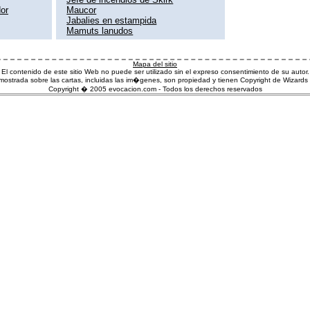
or
Maucor
Jabalies en estampida
Mamuts lanudos
Mapa del sitio
El contenido de este sitio Web no puede ser utilizado sin el expreso consentimiento de su autor.
ostrada sobre las cartas, incluidas las im�genes, son propiedad y tienen Copyright de Wizards 
Copyright � 2005 evocacion.com - Todos los derechos reservados