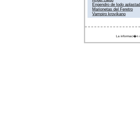
Engendro de lodo aplastad
Marionetas del Feretro
Vampiro krovikano
La informaci�n m