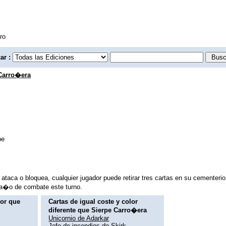
ro
ar :
Carro�era
pe
taca o bloquea, cualquier jugador puede retirar tres cartas en su cementerio d
a�o de combate este turno.
lor que
Cartas de igual coste y color
diferente que Sierpe Carro�era
Unicornio de Adarkar
Jefe de incendios de Skirk