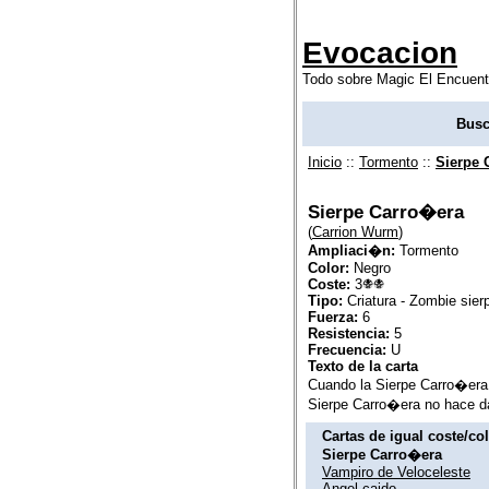
Evocacion
Todo sobre Magic El Encuent
Busc
Inicio
::
Tormento
::
Sierpe 
Sierpe Carro�era
(
Carrion Wurm
)
Ampliaci�n:
Tormento
Color:
Negro
Coste:
3
Tipo:
Criatura - Zombie sier
Fuerza:
6
Resistencia:
5
Frecuencia:
U
Texto de la carta
Cuando la Sierpe Carro�era a
Sierpe Carro�era no hace d
Cartas de igual coste/co
Sierpe Carro�era
Vampiro de Veloceleste
Angel caido