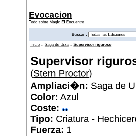
Evocacion
Todo sobre Magic El Encuentro
Buscar :
Inicio
::
Saga de Urza
::
Supervisor riguroso
Supervisor riguro
(
Stern Proctor
)
Ampliaci�n:
Saga de U
Color:
Azul
Coste:
Tipo:
Criatura - Hechicer
Fuerza:
1