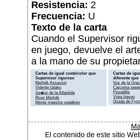
Resistencia:
2
Frecuencia:
U
Texto de la carta
Cuando el Supervisor rig
en juego, devuelve el art
a la mano de su propietar
Cartas de igual coste/color que
Cartas de igua
Supervisor riguroso
diferente que
Merfolk Assassin
Voz de la Grac
Vidente talako
Carcoma seper
Pesadilla
Se�or de la Atlantida
Vigia trasgo
River Merfolk
Druida de Fyn
Mente maestra vedalken
Ma
El contenido de este sitio We