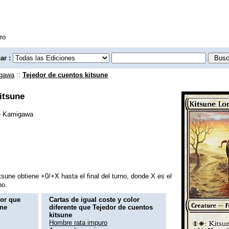
ro
ar :
igawa
::
Tejedor de cuentos kitsune
itsune
e Kamigawa
tsune obtiene +0/+X hasta el final del turno, donde X es el
no.
lor que
Cartas de igual coste y color
une
diferente que Tejedor de cuentos
kitsune
Hombre rata impuro