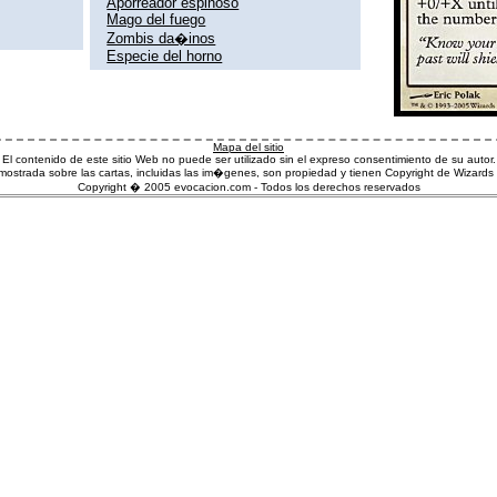
Aporreador espinoso
Mago del fuego
Zombis da�inos
Especie del horno
Mapa del sitio
El contenido de este sitio Web no puede ser utilizado sin el expreso consentimiento de su autor.
ostrada sobre las cartas, incluidas las im�genes, son propiedad y tienen Copyright de Wizards 
Copyright � 2005 evocacion.com - Todos los derechos reservados