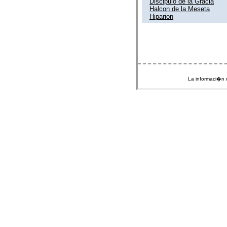
Discipulo de la Gracia
Halcon de la Meseta
Hiparion
La informaci�n m