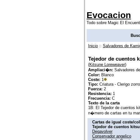
Evocacion
Todo sobre Magic El Encuent
Busc
Inicio
::
Salvadores de Kam
Tejedor de cuentos k
(
Kitsune Loreweaver
)
Ampliaci�n:
Salvadores d
Color:
Blanco
Coste:
1
Tipo:
Criatura - Clerigo zorro
Fuerza:
2
Resistencia:
1
Frecuencia:
C
Texto de la carta
1B: El Tejedor de cuentos ki
n�mero de cartas en tu ma
Cartas de igual coste/co
Tejedor de cuentos kits
Degavolver
Conservador angelico