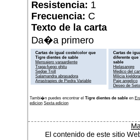
Resistencia:
1
Frecuencia:
C
Texto de la carta
Da�a primero
Cartas de igual coste/color que
Cartas de igua
Tigre dientes de sable
diferente que
Mensajero varaardiente
sable
Traga-fuego ghitu
Hielasangre
Sedge Troll
Medico del ca
Salamandra abrasadora
Milicia kjeldor
Arrastrapies de Piedra Variable
Paje angelico
Deseo de Set
Tambi�n puedes encontrar el
Tigre dientes de sable
en
Era
edicion
Sexta edicion
Ma
El contenido de este sitio We