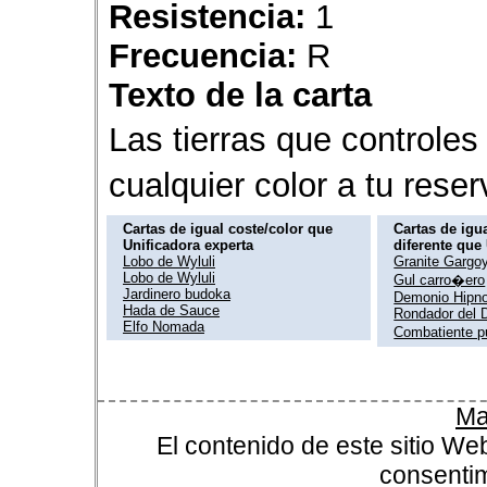
Resistencia:
1
Frecuencia:
R
Texto de la carta
Las tierras que control
cualquier color a tu res
Cartas de igual coste/color que
Cartas de igua
Unificadora experta
diferente que
Lobo de Wyluli
Granite Gargo
Lobo de Wyluli
Gul carro�ero
Jardinero budoka
Demonio Hipno
Hada de Sauce
Rondador del 
Elfo Nomada
Combatiente 
Ma
El contenido de este sitio We
consentim