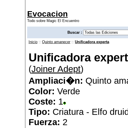
Evocacion
Todo sobre Magic El Encuentro
Buscar :
Inicio
::
Quinto amanecer
::
Unificadora experta
Unificadora exper
(
Joiner Adept
)
Ampliaci�n:
Quinto am
Color:
Verde
Coste:
1
Tipo:
Criatura - Elfo drui
Fuerza:
2