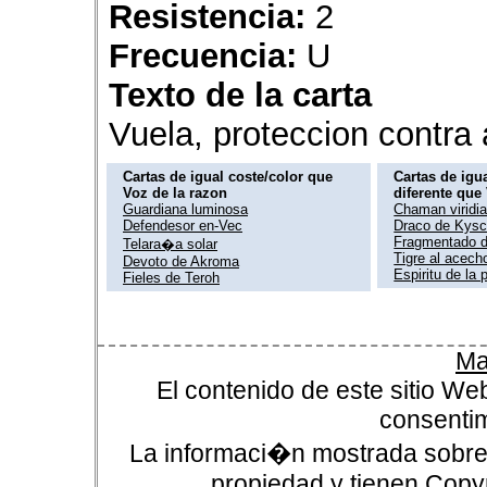
Resistencia:
2
Frecuencia:
U
Texto de la carta
Vuela, proteccion contra 
Cartas de igual coste/color que
Cartas de igua
Voz de la razon
diferente que
Guardiana luminosa
Chaman viridi
Defendesor en-Vec
Draco de Kys
Fragmentado de
Telara�a solar
Tigre al acech
Devoto de Akroma
Espiritu de la 
Fieles de Teroh
Ma
El contenido de este sitio We
consentim
La informaci�n mostrada sobre 
propiedad y tienen Copyr