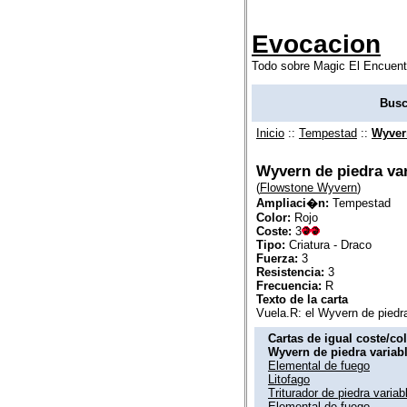
Evocacion
Todo sobre Magic El Encuent
Busc
Inicio
::
Tempestad
::
Wyvern
Wyvern de piedra var
(
Flowstone Wyvern
)
Ampliaci�n:
Tempestad
Color:
Rojo
Coste:
3
Tipo:
Criatura - Draco
Fuerza:
3
Resistencia:
3
Frecuencia:
R
Texto de la carta
Vuela.R: el Wyvern de piedra 
Cartas de igual coste/co
Wyvern de piedra variab
Elemental de fuego
Litofago
Triturador de piedra variab
Elemental de fuego