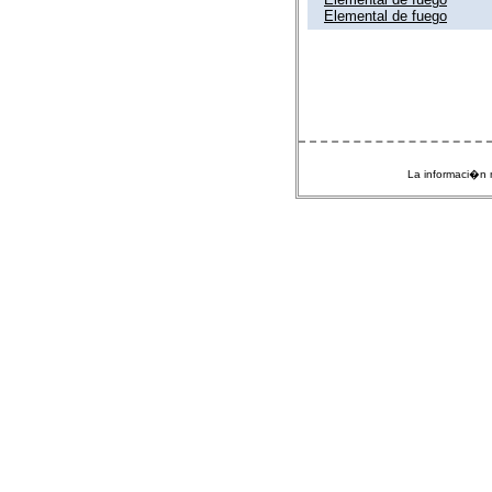
Elemental de fuego
La informaci�n m