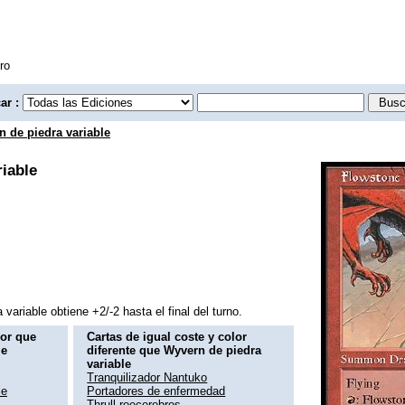
ro
ar :
 de piedra variable
iable
variable obtiene +2/-2 hasta el final del turno.
lor que
Cartas de igual coste y color
le
diferente que Wyvern de piedra
variable
Tranquilizador Nantuko
le
Portadores de enfermedad
Thrull roecerebros