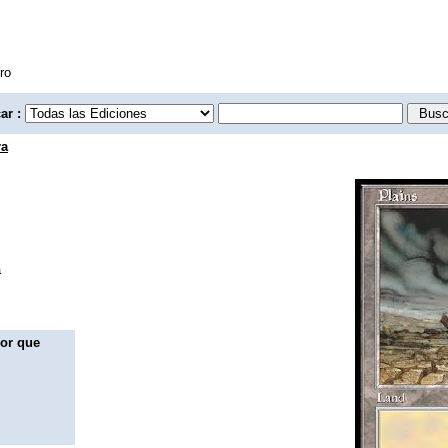
ro
ar :
ra
a
lor que