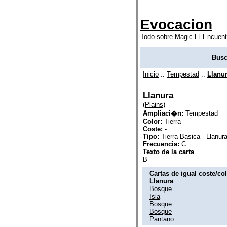
Evocacion
Todo sobre Magic El Encuent
Busc
Inicio
::
Tempestad
::
Llanu
Llanura
(
Plains
)
Ampliaci�n:
Tempestad
Color:
Tierra
Coste:
-
Tipo:
Tierra Basica - Llanur
Frecuencia:
C
Texto de la carta
B
Cartas de igual coste/co
Llanura
Bosque
Isla
Bosque
Bosque
Pantano