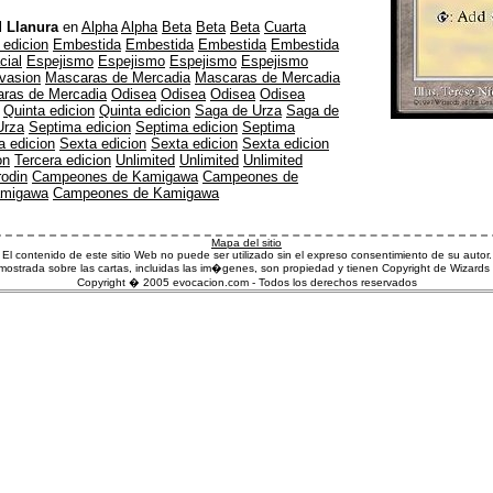
l
Llanura
en
Alpha
Alpha
Beta
Beta
Beta
Cuarta
 edicion
Embestida
Embestida
Embestida
Embestida
cial
Espejismo
Espejismo
Espejismo
Espejismo
nvasion
Mascaras de Mercadia
Mascaras de Mercadia
ras de Mercadia
Odisea
Odisea
Odisea
Odisea
Quinta edicion
Quinta edicion
Saga de Urza
Saga de
Urza
Septima edicion
Septima edicion
Septima
a edicion
Sexta edicion
Sexta edicion
Sexta edicion
on
Tercera edicion
Unlimited
Unlimited
Unlimited
rodin
Campeones de Kamigawa
Campeones de
amigawa
Campeones de Kamigawa
Mapa del sitio
El contenido de este sitio Web no puede ser utilizado sin el expreso consentimiento de su autor.
ostrada sobre las cartas, incluidas las im�genes, son propiedad y tienen Copyright de Wizards 
Copyright � 2005 evocacion.com - Todos los derechos reservados