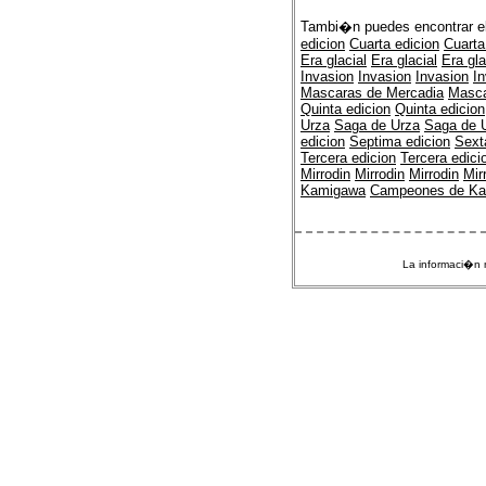
Tambi�n puedes encontrar e
edicion
Cuarta edicion
Cuarta
Era glacial
Era glacial
Era gla
Invasion
Invasion
Invasion
I
Mascaras de Mercadia
Masca
Quinta edicion
Quinta edicion
Urza
Saga de Urza
Saga de 
edicion
Septima edicion
Sext
Tercera edicion
Tercera edici
Mirrodin
Mirrodin
Mirrodin
Mir
Kamigawa
Campeones de K
La informaci�n m