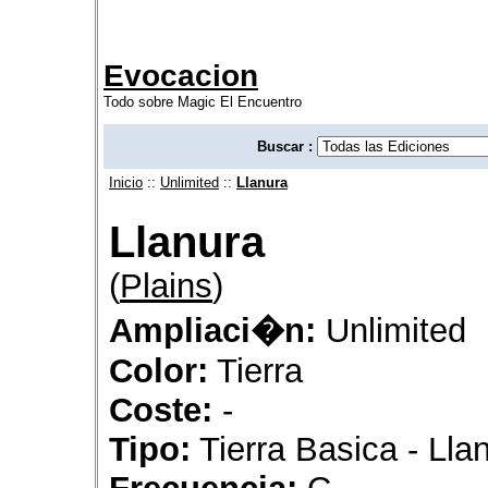
Evocacion
Todo sobre Magic El Encuentro
Buscar :
Inicio
::
Unlimited
::
Llanura
Llanura
(
Plains
)
Ampliaci�n:
Unlimited
Color:
Tierra
Coste:
-
Tipo:
Tierra Basica - Lla