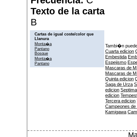
Frecuencia:
C
Texto de la carta
B
Cartas de igual coste/color que
Llanura
Monta�a
Tambi�n puedes
Pantano
Cuarta edicion
Bosque
Embestida
Emb
Monta�a
Espejismo
Espe
Pantano
Mascaras de M
Mascaras de M
Quinta edicion
Q
Saga de Urza
S
edicion
Septima
edicion
Tempes
Tercera edicion
Campeones de
Kamigawa
Cam
Ma