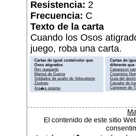
Resistencia:
2
Frecuencia:
C
Texto de la carta
Cuando los Osos atigrad
juego, roba una carta.
Cartas de igual coste/color que
Cartas de igua
Osos atigrados
diferente que
Rey guepardo
Caparazon nan
Mamut de Guerra
Creamitos No
Soldados de asalto de Veloceleste
Guia del desti
Zoologo
Cavador de tr
Campeon de T
Ara�a gigante
Ma
El contenido de este sitio We
consentim