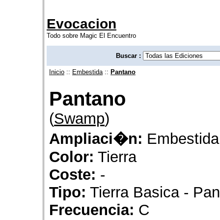
Evocacion
Todo sobre Magic El Encuentro
Buscar :
Inicio
::
Embestida
::
Pantano
Pantano
(
Swamp
)
Ampliaci�n:
Embestida
Color:
Tierra
Coste:
-
Tipo:
Tierra Basica - Pa
Frecuencia:
C