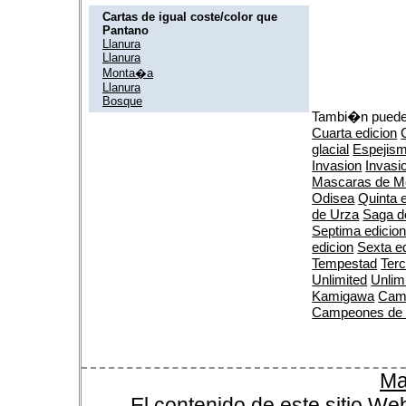
Cartas de igual coste/color que
Pantano
Llanura
Llanura
Monta�a
Llanura
Bosque
Tambi�n puedes
Cuarta edicion
glacial
Espejis
Invasion
Invasi
Mascaras de M
Odisea
Quinta 
de Urza
Saga d
Septima edicio
edicion
Sexta e
Tempestad
Terc
Unlimited
Unlim
Kamigawa
Cam
Campeones de
Ma
El contenido de este sitio We