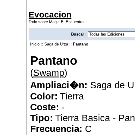
Evocacion
Todo sobre Magic El Encuentro
Buscar :
Inicio
::
Saga de Urza
::
Pantano
Pantano
(
Swamp
)
Ampliaci�n:
Saga de U
Color:
Tierra
Coste:
-
Tipo:
Tierra Basica - Pa
Frecuencia:
C