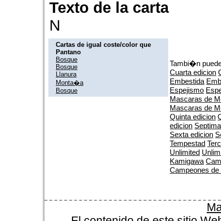
Texto de la carta
N
Cartas de igual coste/color que
Pantano
Bosque
Tambi�n puedes
Bosque
Cuarta edicion
Llanura
Embestida
Emb
Monta�a
Espejismo
Espe
Bosque
Mascaras de M
Mascaras de M
Quinta edicion
Q
edicion
Septima
Sexta edicion
S
Tempestad
Terc
Unlimited
Unlim
Kamigawa
Cam
Campeones de
Ma
El contenido de este sitio We