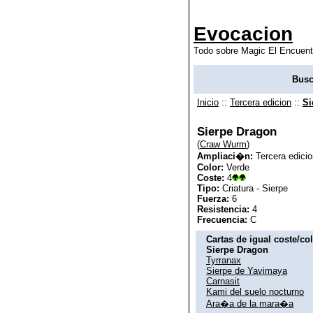
Evocacion
Todo sobre Magic El Encuent
Busc
Inicio
::
Tercera edicion
::
Si
Sierpe Dragon
(
Craw Wurm
)
Ampliaci�n:
Tercera edicio
Color:
Verde
Coste:
4
Tipo:
Criatura - Sierpe
Fuerza:
6
Resistencia:
4
Frecuencia:
C
Cartas de igual coste/co
Sierpe Dragon
Tyrranax
Sierpe de Yavimaya
Carnasit
Kami del suelo nocturno
Ara�a de la mara�a