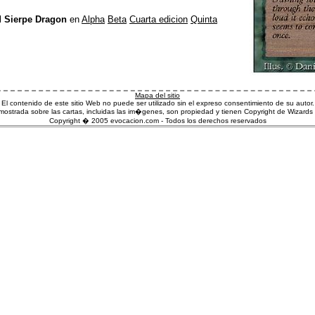
l
Sierpe Dragon
en
Alpha
Beta
Cuarta edicion
Quinta
Mapa del sitio
El contenido de este sitio Web no puede ser utilizado sin el expreso consentimiento de su autor.
ostrada sobre las cartas, incluidas las im�genes, son propiedad y tienen Copyright de Wizards 
Copyright � 2005 evocacion.com - Todos los derechos reservados