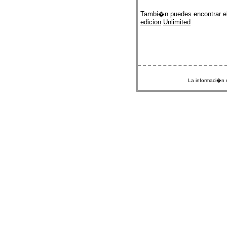
Tambi�n puedes encontrar e
edicion
Unlimited
La informaci�n m