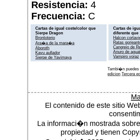
Resistencia:
4
Frecuencia:
C
Cartas de igual coste/color que
Cartas de igua
Sierpe Dragon
diferente que
Brontoterio
Halcon cortavi
Ratas gorjean
Ara�a de la mara�a
Cangrejo de R
Aboroth
Anuro de aguat
Kavu aullador
Vampiro voraz
Sierpe de Yavimaya
Tambi�n puedes 
edicion
Tercera ed
Ma
El contenido de este sitio We
consentim
La informaci�n mostrada sobre 
propiedad y tienen Copyr