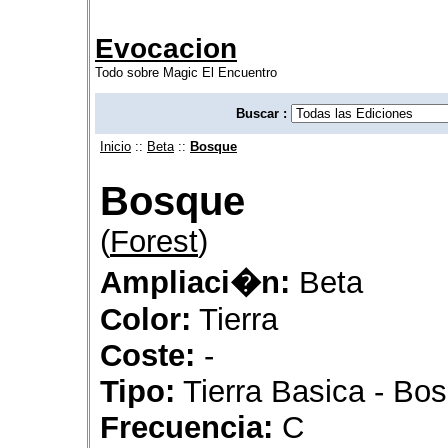
Evocacion
Todo sobre Magic El Encuentro
Buscar :
Inicio
::
Beta
::
Bosque
Bosque
(
Forest
)
Ampliaci�n:
Beta
Color:
Tierra
Coste:
-
Tipo:
Tierra Basica - Bo
Frecuencia:
C