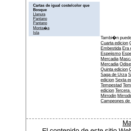
Cartas de igual coste/color que
Bosque
Llanura
Pantano
Pantano
Monta�a
Isla
Tambi�n puedes
Cuarta edicion
Embestida
Era 
Espejismo
Espe
Mercadia
Masca
Mercadia
Odis
Quinta edicion
Q
Saga de Urza
S
edicion
Sexta e
Tempestad
Tem
edicion
Tercera 
Mirrodin
Mirrodi
Campeones de
Ma
El contenido de este sitio We