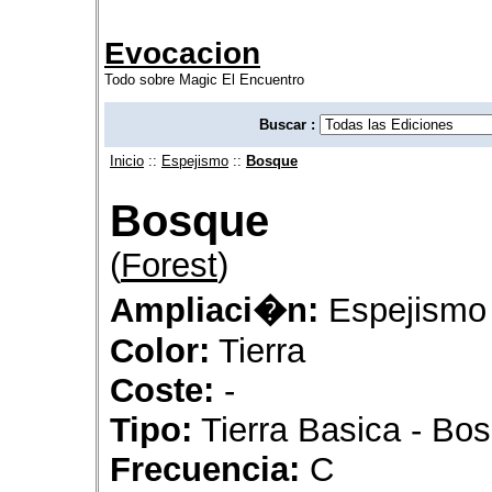
Evocacion
Todo sobre Magic El Encuentro
Buscar :
Inicio
::
Espejismo
::
Bosque
Bosque
(
Forest
)
Ampliaci�n:
Espejismo
Color:
Tierra
Coste:
-
Tipo:
Tierra Basica - Bo
Frecuencia:
C