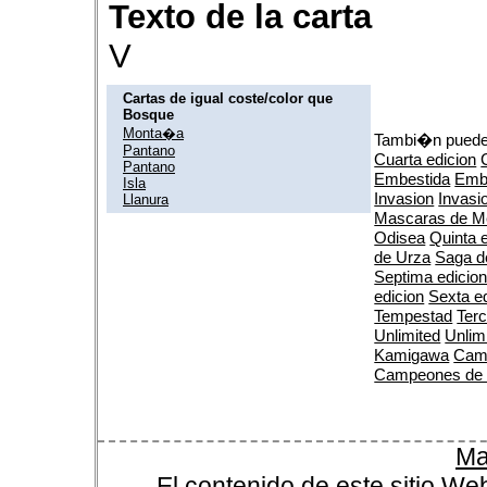
Texto de la carta
V
Cartas de igual coste/color que
Bosque
Monta�a
Tambi�n puedes
Pantano
Cuarta edicion
Pantano
Embestida
Emb
Isla
Invasion
Invasi
Llanura
Mascaras de M
Odisea
Quinta 
de Urza
Saga d
Septima edicio
edicion
Sexta e
Tempestad
Terc
Unlimited
Unlim
Kamigawa
Cam
Campeones de
Ma
El contenido de este sitio We