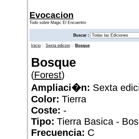
Evocacion
Todo sobre Magic El Encuentro
Buscar :
Inicio
::
Sexta edicion
::
Bosque
Bosque
(
Forest
)
Ampliaci�n:
Sexta edic
Color:
Tierra
Coste:
-
Tipo:
Tierra Basica - Bo
Frecuencia:
C