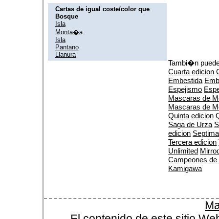
Cartas de igual coste/color que
Bosque
Isla
Monta�a
Isla
Pantano
Llanura
Tambi�n puedes
Cuarta edicion
Embestida
Emb
Espejismo
Espe
Mascaras de M
Mascaras de M
Quinta edicion
Q
Saga de Urza
S
edicion
Septima
Tercera edicion
Unlimited
Mirro
Campeones de
Kamigawa
Ma
El contenido de este sitio We