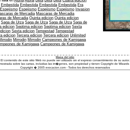
l
Isla
en
Alpha
Alpha
Beta
Beta
Beta
Cuarta edicion
Embestida
Embestida
Embestida
Embestida
Era
Espejismo
Espejismo
Espejismo
Espejismo
Invasion
ascaras de Mercadia
Mascaras de Mercadia
ras de Mercadia
Quinta edicion
Quinta edicion
Saga de Urza
Saga de Urza
Saga de Urza
Saga de
a edicion
Septima edicion
Septima edicion
Sexta
dicion
Sexta edicion
Tempestad
Tempestad
ra edicion
Tercera edicion
Tercera edicion
Unlimited
Mirrodin
Mirrodin
Mirrodin
Campeones de Kamigawa
mpeones de Kamigawa
Campeones de Kamigawa
Mapa del sitio
El contenido de este sitio Web no puede ser utilizado sin el expreso consentimiento de su autor.
ostrada sobre las cartas, incluidas las im�genes, son propiedad y tienen Copyright de Wizards 
Copyright � 2005 evocacion.com - Todos los derechos reservados