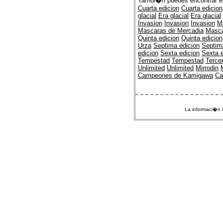
Tambi�n puedes encontrar e
Cuarta edicion
Cuarta edicion
glacial
Era glacial
Era glacial
Invasion
Invasion
Invasion
M
Mascaras de Mercadia
Masca
Quinta edicion
Quinta edicion
Urza
Septima edicion
Septim
edicion
Sexta edicion
Sexta e
Tempestad
Tempestad
Terce
Unlimited
Unlimited
Mirrodin
Campeones de Kamigawa
Ca
La informaci�n m