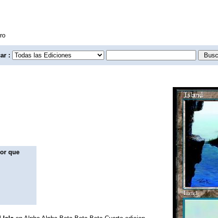
ro
ar :
lor que