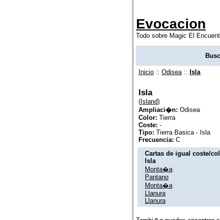
Evocacion
Todo sobre Magic El Encuent
Busc
Inicio
::
Odisea
::
Isla
Isla
(
Island
)
Ampliaci�n:
Odisea
Color:
Tierra
Coste:
-
Tipo:
Tierra Basica - Isla
Frecuencia:
C
Cartas de igual coste/co
Isla
Monta�a
Pantano
Monta�a
Llanura
Llanura