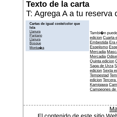
Texto de la carta
T: Agrega A a tu reserva
Cartas de igual coste/color que
Isla
Llanura
Tambi�n puedes
Pantano
edicion
Cuarta 
Llanura
Embestida
Era 
Bosque
Espejismo
Espe
Monta�a
Mercadia
Masca
Mercadia
Odis
Quinta edicion
Q
Saga de Urza
S
edicion
Sexta e
Tempestad
Tem
edicion
Tercera 
Kamigawa
Cam
Campeones de
Ma
El contenido de este sitio We