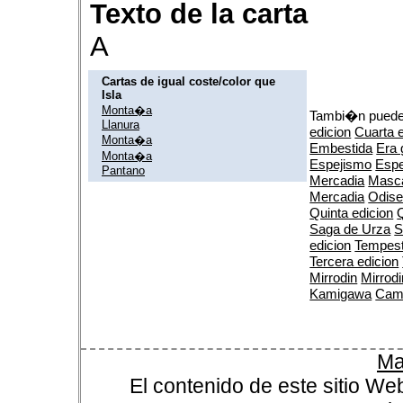
Texto de la carta
A
Cartas de igual coste/color que
Isla
Monta�a
Tambi�n puedes
Llanura
edicion
Cuarta 
Monta�a
Embestida
Era 
Monta�a
Espejismo
Espe
Pantano
Mercadia
Masca
Mercadia
Odis
Quinta edicion
Q
Saga de Urza
S
edicion
Tempes
Tercera edicion
Mirrodin
Mirrodi
Kamigawa
Cam
Ma
El contenido de este sitio We